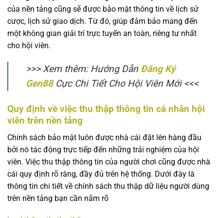
của nền tảng cũng sẽ được bảo mật thông tin về lịch sử
cược, lịch sử giao dịch. Từ đó, giúp đảm bảo mang đến
một không gian giải trí trực tuyến an toàn, riêng tư nhất
cho hội viên.
>>> Xem thêm:
Hướng Dẫn
Đăng Ký
Gen88
Cực Chi Tiết Cho Hội Viên Mới <<<
Quy định về việc thu thập thông tin cá nhân hội
viên trên nền tảng
Chính sách bảo mật luôn được nhà cái đặt lên hàng đầu
bởi nó tác động trực tiếp đến những trải nghiệm của hội
viên. Việc thu thập thông tin của người chơi cũng được nhà
cái quy định rõ ràng, đầy đủ trên hệ thống. Dưới đây là
thông tin chi tiết về chính sách thu thập dữ liệu người dùng
trên nền tảng bạn cần nắm rõ