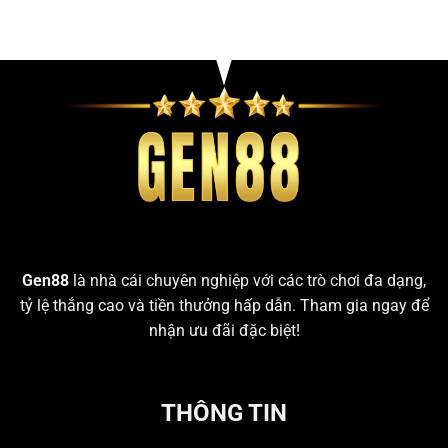
Gen88
là nhà cái chuyên nghiệp với các trò chơi đa dạng,
tỷ lệ thắng cao và tiền thưởng hấp dẫn. Tham gia ngay để
nhận ưu đãi đặc biệt!
THÔNG TIN