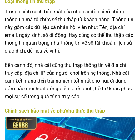
Loại thông tin thu thập
Trong chính sách bảo mật của nhà cái đã chỉ rõ những
thông tin mà tổ chức sẽ thu thập từ khách hàng. Thông tin
này gồm các dữ liệu cá nhân hội viên như: Tên, địa chỉ
email, ngày sinh, số di động. Hay cũng có thể thu thập các
thông tin quan trọng như thông tin về số tài khoản, lịch sử
giao dịch, dữ liệu về vị trí.
Bên cạnh đó, nhà cái cũng thu thập thông tin về địa chỉ
truy cập, địa chỉ IP của người chơi trên hệ thống. Nhà cái
cam kết mang đến trải nghiệm tốt nhất cho người dùng,
đảm bảo mọi hoạt động diễn ra ổn định, hỗ trợ khắc phục
mọi sự cố trong quá trình truy cập.
Chính sách bảo mật về phương thức thu thập